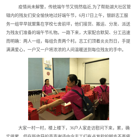
老年大学
疫情尚未解警，传统端午节又悄然临近
,
为了帮助湖大社区管
老年协会
辖内的残友们安全愉快地过好端午节，
6
月
17
日上午，银龄志工服
务一组早早就聚集在学校七舍前坪，他们接货、搬运、分发、派送
麓山红枫
为残友们准备的端午节礼物。一路下来，大家配合默契、分工迅速
银龄志工
而明确：两人一组，每组负责两个村。志工们顶着炎炎烈日，手提
满满爱心，一户又一户将浓浓的人间温暖送到每位残友的手中。
养生保健
爱晚亭杂志
政策法规
办事指南
表格下载
大家一村一村，楼上楼下，
36
户人家走访慰问下来，累，确
实很累，但在所收获的声声谢语中令志工们有点发软的脚步不再疲