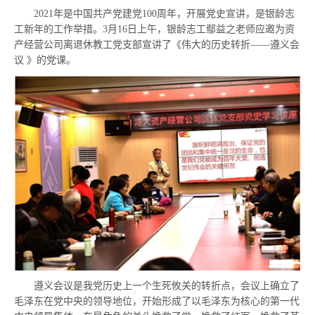
老年大学
2021
年是中国共产党建党
100
周年，开展党史宣讲，是银龄志
工新年的工作举措。
3
月
16
日上午，银龄志工鄢益之老师应邀为资
老年协会
产经营公司离退休教工党支部宣讲了《伟大的历史转折——遵义会
麓山红枫
议
》的党课。
银龄志工
养生保健
爱晚亭杂志
政策法规
办事指南
表格下载
遵义会议是我党历史上一个生死攸关的转折点，会议上确立了
毛泽东在党中央的领导地位，开始形成了以毛泽东为核心的第一代