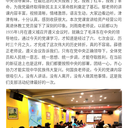
中央领导集体，在最危急的关头挽救了党，挽救了红军，挽救了革
命，为我党最终取得新民主主义革命胜利奠定了基石。鄢老师的讲
课内容丰富，视频清晰，情绪激昂，语言生动，大家边看边听，津
津有味，十分认真，感到收获很大。本次党课宣讲给
资产经营公司
离退休教工党员留下了深刻的印象。刘雨南老师说，以前都以为
1935
年
1
月在遵义城召开遵义会议时，就确立了毛泽东在中央的领
导地位，通过今天的党课学习，才知道是经过了六、七次会议、历
时三个月之久，才完成了这次伟大的历史转折，真的不容易。薛德
正老师说，遵义会议告诉我们，只有在党中央正确领导下，全体党
员和人民统一意志、统一思想、统一步调，才能夺取胜利，在当前
的新征途上也是这样，我们都要按照中央的部署，团结一心，齐心
协力才能实现中华民族伟大复兴。何国良老师说，今天的党课内容
很吸引人，没有人讲话，没有人离开，没有人做其他事情，这是我
们支部活动纪律最好的一次。